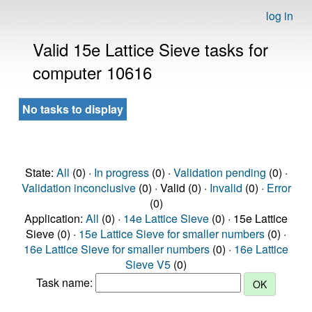
log in
Valid 15e Lattice Sieve tasks for
computer 10616
No tasks to display
State:
All
(0) ·
In progress
(0) ·
Validation pending
(0) ·
Validation inconclusive
(0) · Valid (0) ·
Invalid
(0) ·
Error
(0)
Application:
All
(0) ·
14e Lattice Sieve
(0) · 15e Lattice
Sieve (0) ·
15e Lattice Sieve for smaller numbers
(0) ·
16e Lattice Sieve for smaller numbers
(0) ·
16e Lattice
Sieve V5
(0)
Task name: