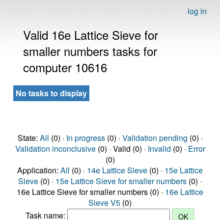
log in
Valid 16e Lattice Sieve for
smaller numbers tasks for
computer 10616
No tasks to display
State:
All
(0) ·
In progress
(0) ·
Validation pending
(0) ·
Validation inconclusive
(0) · Valid (0) ·
Invalid
(0) ·
Error
(0)
Application:
All
(0) ·
14e Lattice Sieve
(0) ·
15e Lattice
Sieve
(0) ·
15e Lattice Sieve for smaller numbers
(0) ·
16e Lattice Sieve for smaller numbers (0) ·
16e Lattice
Sieve V5
(0)
Task name: