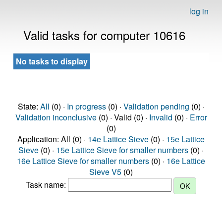
log in
Valid tasks for computer 10616
No tasks to display
State:
All
(0) ·
In progress
(0) ·
Validation pending
(0) ·
Validation inconclusive
(0) · Valid (0) ·
Invalid
(0) ·
Error
(0)
Application: All (0) ·
14e Lattice Sieve
(0) ·
15e Lattice
Sieve
(0) ·
15e Lattice Sieve for smaller numbers
(0) ·
16e Lattice Sieve for smaller numbers
(0) ·
16e Lattice
Sieve V5
(0)
Task name: