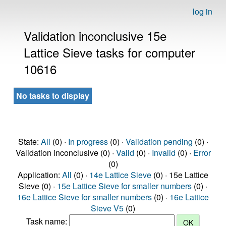
log in
Validation inconclusive 15e
Lattice Sieve tasks for computer
10616
No tasks to display
State:
All
(0) ·
In progress
(0) ·
Validation pending
(0) ·
Validation inconclusive (0) ·
Valid
(0) ·
Invalid
(0) ·
Error
(0)
Application:
All
(0) ·
14e Lattice Sieve
(0) · 15e Lattice
Sieve (0) ·
15e Lattice Sieve for smaller numbers
(0) ·
16e Lattice Sieve for smaller numbers
(0) ·
16e Lattice
Sieve V5
(0)
Task name: