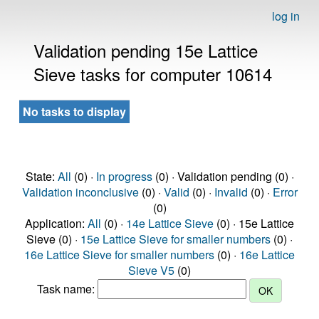
log in
Validation pending 15e Lattice
Sieve tasks for computer 10614
No tasks to display
State:
All
(0) ·
In progress
(0) · Validation pending (0) ·
Validation inconclusive
(0) ·
Valid
(0) ·
Invalid
(0) ·
Error
(0)
Application:
All
(0) ·
14e Lattice Sieve
(0) · 15e Lattice
Sieve (0) ·
15e Lattice Sieve for smaller numbers
(0) ·
16e Lattice Sieve for smaller numbers
(0) ·
16e Lattice
Sieve V5
(0)
Task name: