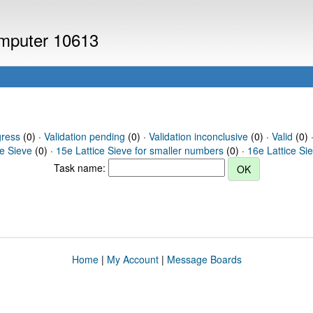
omputer 10613
gress
(0) ·
Validation pending
(0) ·
Validation inconclusive
(0) ·
Valid
(0) 
ce Sieve
(0) ·
15e Lattice Sieve for smaller numbers
(0) ·
16e Lattice Si
Task name:
Home
|
My Account
|
Message Boards