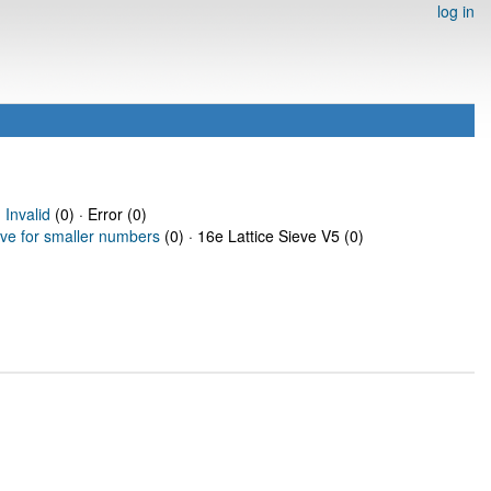
log in
·
Invalid
(0) · Error (0)
eve for smaller numbers
(0) · 16e Lattice Sieve V5 (0)