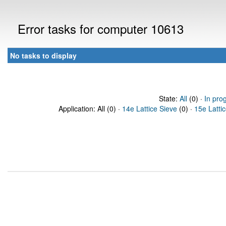
Error tasks for computer 10613
No tasks to display
State:
All
(0) ·
In pro
Application: All (0) ·
14e Lattice Sieve
(0) ·
15e Latti