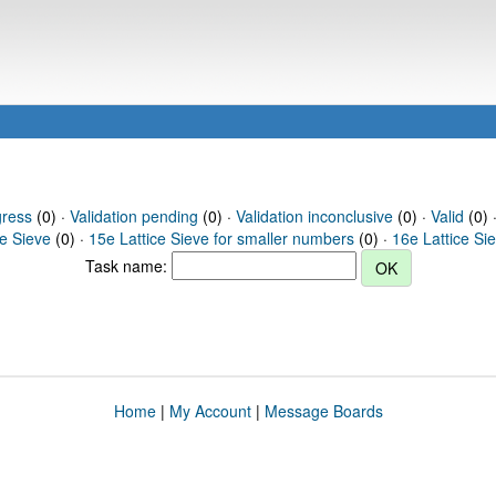
gress
(0) ·
Validation pending
(0) ·
Validation inconclusive
(0) ·
Valid
(0) 
ce Sieve
(0) ·
15e Lattice Sieve for smaller numbers
(0) ·
16e Lattice Si
Task name:
Home
|
My Account
|
Message Boards