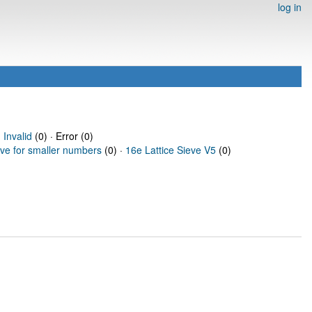
log in
·
Invalid
(0) · Error (0)
eve for smaller numbers
(0) ·
16e Lattice Sieve V5
(0)