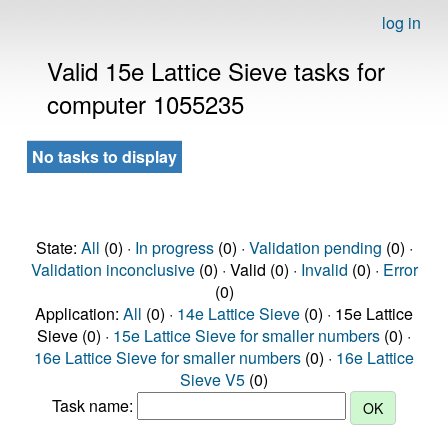
log in
Valid 15e Lattice Sieve tasks for
computer 1055235
No tasks to display
State:
All
(0) ·
In progress
(0) ·
Validation pending
(0) ·
Validation inconclusive
(0) · Valid (0) ·
Invalid
(0) ·
Error
(0)
Application:
All
(0) ·
14e Lattice Sieve
(0) · 15e Lattice
Sieve (0) ·
15e Lattice Sieve for smaller numbers
(0) ·
16e Lattice Sieve for smaller numbers
(0) ·
16e Lattice
Sieve V5
(0)
Task name: