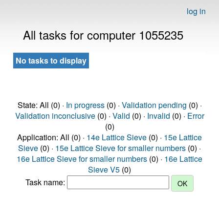
log in
All tasks for computer 1055235
No tasks to display
State: All (0) ·
In progress
(0) ·
Validation pending
(0) ·
Validation inconclusive
(0) ·
Valid
(0) ·
Invalid
(0) ·
Error
(0)
Application: All (0) ·
14e Lattice Sieve
(0) ·
15e Lattice
Sieve
(0) ·
15e Lattice Sieve for smaller numbers
(0) ·
16e Lattice Sieve for smaller numbers
(0) ·
16e Lattice
Sieve V5
(0)
Task name: