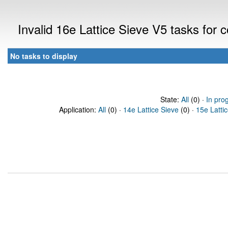
Invalid 16e Lattice Sieve V5 tasks for
No tasks to display
State:
All
(0) ·
In pro
Application:
All
(0) ·
14e Lattice Sieve
(0) ·
15e Latti