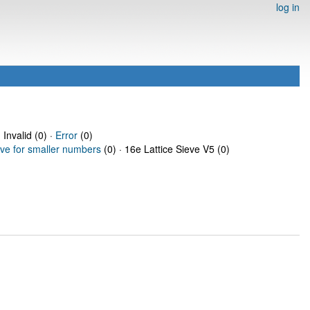
log in
 Invalid (0) ·
Error
(0)
eve for smaller numbers
(0) · 16e Lattice Sieve V5 (0)