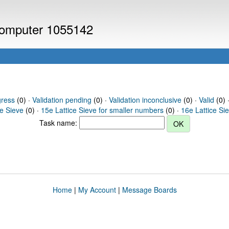
 computer 1055142
gress
(0) ·
Validation pending
(0) ·
Validation inconclusive
(0) ·
Valid
(0) ·
ce Sieve
(0) ·
15e Lattice Sieve for smaller numbers
(0) ·
16e Lattice Si
Task name:
Home
|
My Account
|
Message Boards