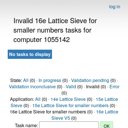
log in
Invalid 16e Lattice Sieve for
smaller numbers tasks for
computer 1055142
No tasks to display
State:
All
(0) ·
In progress
(0) ·
Validation pending
(0) ·
Validation inconclusive
(0) ·
Valid
(0) · Invalid (0) ·
Error
(0)
Application:
All
(0) ·
14e Lattice Sieve
(0) ·
15e Lattice
Sieve
(0) ·
15e Lattice Sieve for smaller numbers
(0) ·
16e Lattice Sieve for smaller numbers (0) ·
16e Lattice
Sieve V5
(0)
Task name: