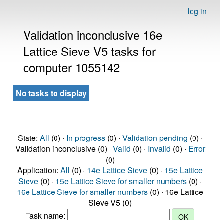
log in
Validation inconclusive 16e
Lattice Sieve V5 tasks for
computer 1055142
No tasks to display
State:
All
(0) ·
In progress
(0) ·
Validation pending
(0) ·
Validation inconclusive (0) ·
Valid
(0) ·
Invalid
(0) ·
Error
(0)
Application:
All
(0) ·
14e Lattice Sieve
(0) ·
15e Lattice
Sieve
(0) ·
15e Lattice Sieve for smaller numbers
(0) ·
16e Lattice Sieve for smaller numbers
(0) · 16e Lattice
Sieve V5 (0)
Task name: