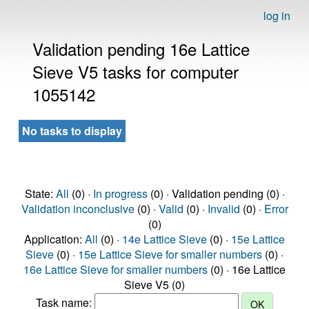
log in
Validation pending 16e Lattice
Sieve V5 tasks for computer
1055142
No tasks to display
State:
All
(0) ·
In progress
(0) · Validation pending (0) ·
Validation inconclusive
(0) ·
Valid
(0) ·
Invalid
(0) ·
Error
(0)
Application:
All
(0) ·
14e Lattice Sieve
(0) ·
15e Lattice
Sieve
(0) ·
15e Lattice Sieve for smaller numbers
(0) ·
16e Lattice Sieve for smaller numbers
(0) · 16e Lattice
Sieve V5 (0)
Task name: