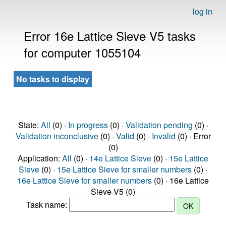
log in
Error 16e Lattice Sieve V5 tasks
for computer 1055104
No tasks to display
State:
All
(0) ·
In progress
(0) ·
Validation pending
(0) ·
Validation inconclusive
(0) ·
Valid
(0) ·
Invalid
(0) · Error
(0)
Application:
All
(0) ·
14e Lattice Sieve
(0) ·
15e Lattice
Sieve
(0) ·
15e Lattice Sieve for smaller numbers
(0) ·
16e Lattice Sieve for smaller numbers
(0) · 16e Lattice
Sieve V5 (0)
Task name: