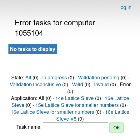
log in
Error tasks for computer
1055104
No tasks to display
State:
All
(0) ·
In progress
(0) ·
Validation pending
(0) ·
Validation inconclusive
(0) ·
Valid
(0) ·
Invalid
(0) · Error
(0)
Application: All (0) ·
14e Lattice Sieve
(0) ·
15e Lattice
Sieve
(0) ·
15e Lattice Sieve for smaller numbers
(0) ·
16e Lattice Sieve for smaller numbers
(0) ·
16e Lattice
Sieve V5
(0)
Task name: