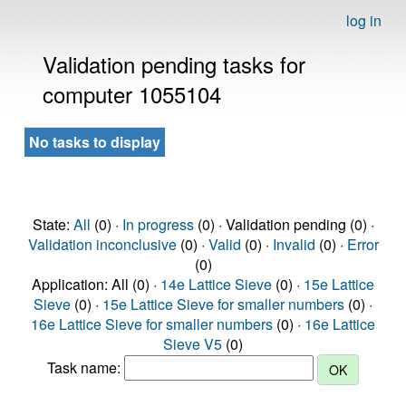
log in
Validation pending tasks for
computer 1055104
No tasks to display
State:
All
(0) ·
In progress
(0) · Validation pending (0) ·
Validation inconclusive
(0) ·
Valid
(0) ·
Invalid
(0) ·
Error
(0)
Application: All (0) ·
14e Lattice Sieve
(0) ·
15e Lattice
Sieve
(0) ·
15e Lattice Sieve for smaller numbers
(0) ·
16e Lattice Sieve for smaller numbers
(0) ·
16e Lattice
Sieve V5
(0)
Task name: