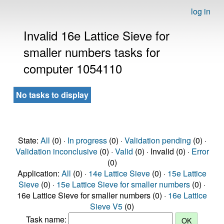
log in
Invalid 16e Lattice Sieve for
smaller numbers tasks for
computer 1054110
No tasks to display
State:
All
(0) ·
In progress
(0) ·
Validation pending
(0) ·
Validation inconclusive
(0) ·
Valid
(0) · Invalid (0) ·
Error
(0)
Application:
All
(0) ·
14e Lattice Sieve
(0) ·
15e Lattice
Sieve
(0) ·
15e Lattice Sieve for smaller numbers
(0) ·
16e Lattice Sieve for smaller numbers (0) ·
16e Lattice
Sieve V5
(0)
Task name: