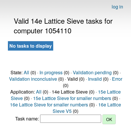
log in
Valid 14e Lattice Sieve tasks for
computer 1054110
No tasks to display
State:
All
(0) ·
In progress
(0) ·
Validation pending
(0) ·
Validation inconclusive
(0) · Valid (0) ·
Invalid
(0) ·
Error
(0)
Application:
All
(0) · 14e Lattice Sieve (0) ·
15e Lattice
Sieve
(0) ·
15e Lattice Sieve for smaller numbers
(0) ·
16e Lattice Sieve for smaller numbers
(0) ·
16e Lattice
Sieve V5
(0)
Task name: