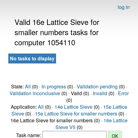
log in
Valid 16e Lattice Sieve for
smaller numbers tasks for
computer 1054110
No tasks to display
State:
All
(0) ·
In progress
(0) ·
Validation pending
(0) ·
Validation inconclusive
(0) · Valid (0) ·
Invalid
(0) ·
Error
(0)
Application:
All
(0) ·
14e Lattice Sieve
(0) ·
15e Lattice
Sieve
(0) ·
15e Lattice Sieve for smaller numbers
(0) ·
16e Lattice Sieve for smaller numbers (0) ·
16e Lattice
Sieve V5
(0)
Task name: