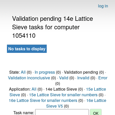
log in
Validation pending 14e Lattice
Sieve tasks for computer
1054110
No tasks to display
State:
All
(0) ·
In progress
(0) · Validation pending (0) ·
Validation inconclusive
(0) ·
Valid
(0) ·
Invalid
(0) ·
Error
(0)
Application:
All
(0) · 14e Lattice Sieve (0) ·
15e Lattice
Sieve
(0) ·
15e Lattice Sieve for smaller numbers
(0) ·
16e Lattice Sieve for smaller numbers
(0) ·
16e Lattice
Sieve V5
(0)
Task name: