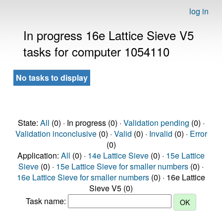
log in
In progress 16e Lattice Sieve V5
tasks for computer 1054110
No tasks to display
State:
All
(0) · In progress (0) ·
Validation pending
(0) ·
Validation inconclusive
(0) ·
Valid
(0) ·
Invalid
(0) ·
Error
(0)
Application:
All
(0) ·
14e Lattice Sieve
(0) ·
15e Lattice
Sieve
(0) ·
15e Lattice Sieve for smaller numbers
(0) ·
16e Lattice Sieve for smaller numbers
(0) · 16e Lattice
Sieve V5 (0)
Task name: