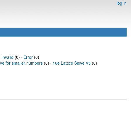
log in
·
Invalid
(0) ·
Error
(0)
eve for smaller numbers
(0) ·
16e Lattice Sieve V5
(0)