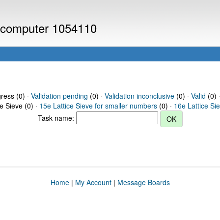
or computer 1054110
gress (0) ·
Validation pending
(0) ·
Validation inconclusive
(0) ·
Valid
(0) 
ce Sieve (0) ·
15e Lattice Sieve for smaller numbers
(0) ·
16e Lattice Si
Task name:
Home
|
My Account
|
Message Boards