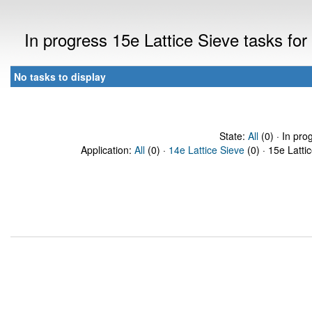
In progress 15e Lattice Sieve tasks f
No tasks to display
State:
All
(0) · In pro
Application:
All
(0) ·
14e Lattice Sieve
(0) · 15e Latti