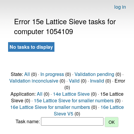
log in
Error 15e Lattice Sieve tasks for
computer 1054109
No tasks to display
State:
All
(0) ·
In progress
(0) ·
Validation pending
(0) ·
Validation inconclusive
(0) ·
Valid
(0) ·
Invalid
(0) · Error
(0)
Application:
All
(0) ·
14e Lattice Sieve
(0) · 15e Lattice
Sieve (0) ·
15e Lattice Sieve for smaller numbers
(0) ·
16e Lattice Sieve for smaller numbers
(0) ·
16e Lattice
Sieve V5
(0)
Task name: