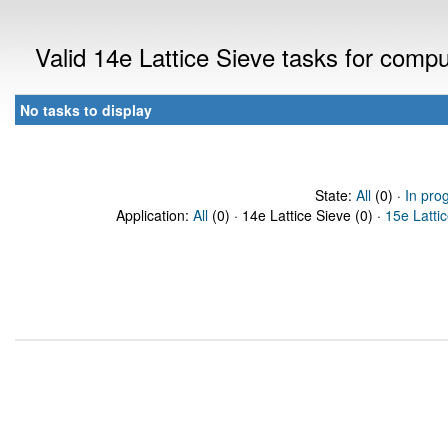
Valid 14e Lattice Sieve tasks for comp
No tasks to display
State:
All
(0) ·
In pro
Application:
All
(0) · 14e Lattice Sieve (0) ·
15e Latti