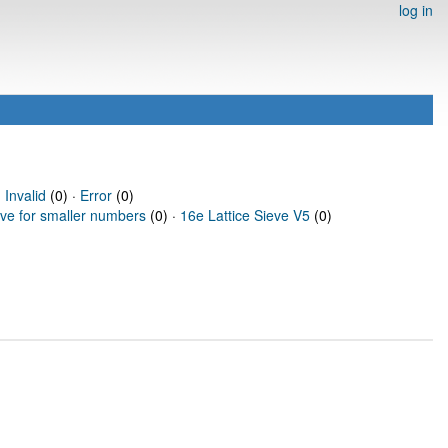
log in
·
Invalid
(0) ·
Error
(0)
eve for smaller numbers
(0) ·
16e Lattice Sieve V5
(0)