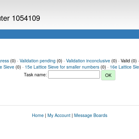
uter 1054109
gress
(0) ·
Validation pending
(0) ·
Validation inconclusive
(0) · Valid (0) 
ce Sieve
(0) ·
15e Lattice Sieve for smaller numbers
(0) ·
16e Lattice Si
Task name:
Home
|
My Account
|
Message Boards