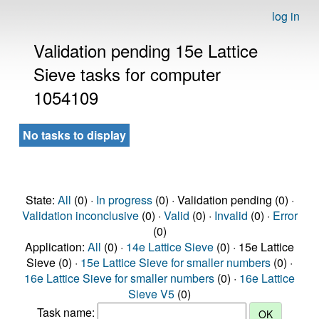
log in
Validation pending 15e Lattice
Sieve tasks for computer
1054109
No tasks to display
State:
All
(0) ·
In progress
(0) · Validation pending (0) ·
Validation inconclusive
(0) ·
Valid
(0) ·
Invalid
(0) ·
Error
(0)
Application:
All
(0) ·
14e Lattice Sieve
(0) · 15e Lattice
Sieve (0) ·
15e Lattice Sieve for smaller numbers
(0) ·
16e Lattice Sieve for smaller numbers
(0) ·
16e Lattice
Sieve V5
(0)
Task name: