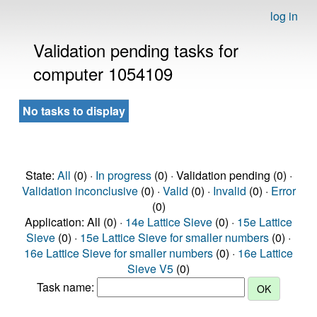
log in
Validation pending tasks for
computer 1054109
No tasks to display
State:
All
(0) ·
In progress
(0) · Validation pending (0) ·
Validation inconclusive
(0) ·
Valid
(0) ·
Invalid
(0) ·
Error
(0)
Application: All (0) ·
14e Lattice Sieve
(0) ·
15e Lattice
Sieve
(0) ·
15e Lattice Sieve for smaller numbers
(0) ·
16e Lattice Sieve for smaller numbers
(0) ·
16e Lattice
Sieve V5
(0)
Task name: