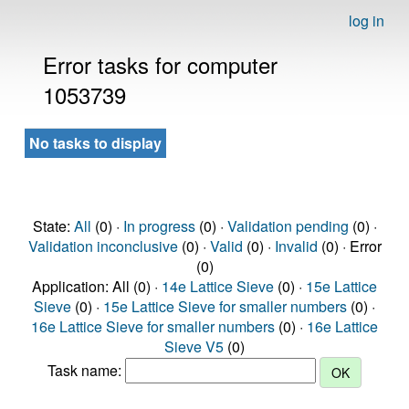
log in
Error tasks for computer
1053739
No tasks to display
State:
All
(0) ·
In progress
(0) ·
Validation pending
(0) ·
Validation inconclusive
(0) ·
Valid
(0) ·
Invalid
(0) · Error
(0)
Application: All (0) ·
14e Lattice Sieve
(0) ·
15e Lattice
Sieve
(0) ·
15e Lattice Sieve for smaller numbers
(0) ·
16e Lattice Sieve for smaller numbers
(0) ·
16e Lattice
Sieve V5
(0)
Task name: