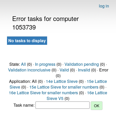
log in
Error tasks for computer
1053739
No tasks to display
State:
All
(0) ·
In progress
(0) ·
Validation pending
(0) ·
Validation inconclusive
(0) ·
Valid
(0) ·
Invalid
(0) · Error
(0)
Application: All (0) ·
14e Lattice Sieve
(0) ·
15e Lattice
Sieve
(0) ·
15e Lattice Sieve for smaller numbers
(0) ·
16e Lattice Sieve for smaller numbers
(0) ·
16e Lattice
Sieve V5
(0)
Task name: