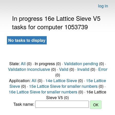
log in
In progress 16e Lattice Sieve V5
tasks for computer 1053739
No tasks to display
State:
All
(0) · In progress (0) ·
Validation pending
(0) ·
Validation inconclusive
(0) ·
Valid
(0) ·
Invalid
(0) ·
Error
(0)
Application:
All
(0) ·
14e Lattice Sieve
(0) ·
15e Lattice
Sieve
(0) ·
15e Lattice Sieve for smaller numbers
(0) ·
16e Lattice Sieve for smaller numbers
(0) · 16e Lattice
Sieve V5 (0)
Task name: