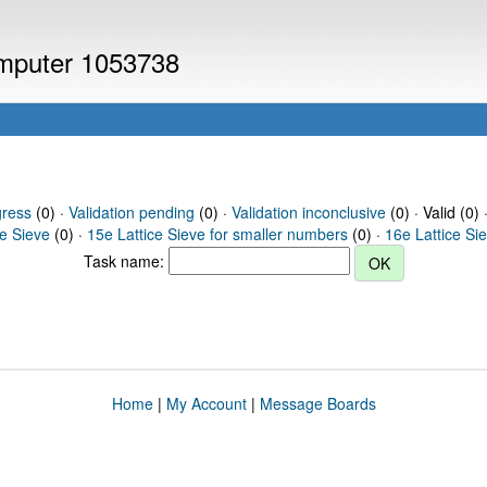
computer 1053738
gress
(0) ·
Validation pending
(0) ·
Validation inconclusive
(0) · Valid (0) 
ce Sieve
(0) ·
15e Lattice Sieve for smaller numbers
(0) ·
16e Lattice Si
Task name:
Home
|
My Account
|
Message Boards