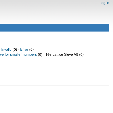
log in
·
Invalid
(0) ·
Error
(0)
eve for smaller numbers
(0) · 16e Lattice Sieve V5 (0)