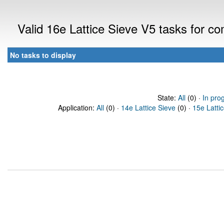
Valid 16e Lattice Sieve V5 tasks for 
No tasks to display
State:
All
(0) ·
In pro
Application:
All
(0) ·
14e Lattice Sieve
(0) ·
15e Latti