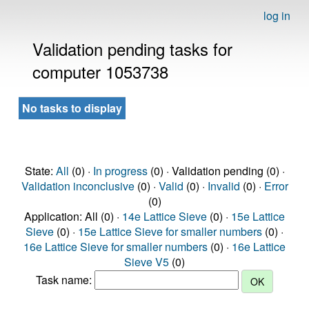
log in
Validation pending tasks for
computer 1053738
No tasks to display
State:
All
(0) ·
In progress
(0) · Validation pending (0) ·
Validation inconclusive
(0) ·
Valid
(0) ·
Invalid
(0) ·
Error
(0)
Application: All (0) ·
14e Lattice Sieve
(0) ·
15e Lattice
Sieve
(0) ·
15e Lattice Sieve for smaller numbers
(0) ·
16e Lattice Sieve for smaller numbers
(0) ·
16e Lattice
Sieve V5
(0)
Task name: