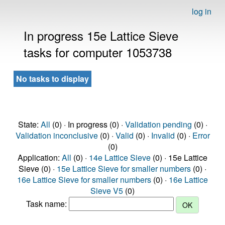
log in
In progress 15e Lattice Sieve
tasks for computer 1053738
No tasks to display
State:
All
(0) · In progress (0) ·
Validation pending
(0) ·
Validation inconclusive
(0) ·
Valid
(0) ·
Invalid
(0) ·
Error
(0)
Application:
All
(0) ·
14e Lattice Sieve
(0) · 15e Lattice
Sieve (0) ·
15e Lattice Sieve for smaller numbers
(0) ·
16e Lattice Sieve for smaller numbers
(0) ·
16e Lattice
Sieve V5
(0)
Task name: