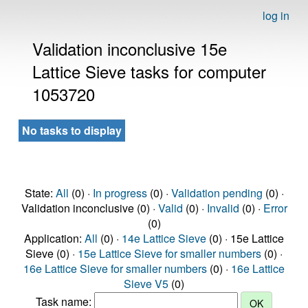
log in
Validation inconclusive 15e
Lattice Sieve tasks for computer
1053720
No tasks to display
State:
All
(0) ·
In progress
(0) ·
Validation pending
(0) ·
Validation inconclusive (0) ·
Valid
(0) ·
Invalid
(0) ·
Error
(0)
Application:
All
(0) ·
14e Lattice Sieve
(0) · 15e Lattice
Sieve (0) ·
15e Lattice Sieve for smaller numbers
(0) ·
16e Lattice Sieve for smaller numbers
(0) ·
16e Lattice
Sieve V5
(0)
Task name: