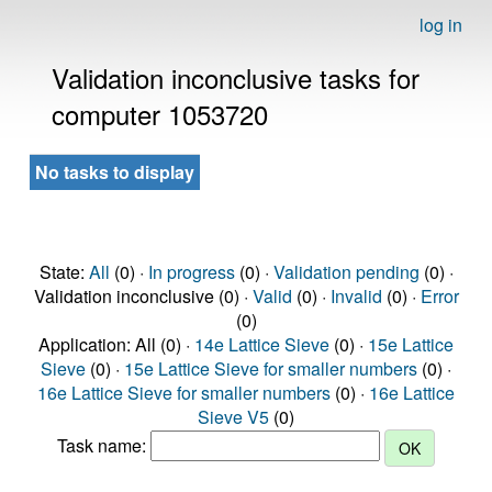
log in
Validation inconclusive tasks for
computer 1053720
No tasks to display
State:
All
(0) ·
In progress
(0) ·
Validation pending
(0) ·
Validation inconclusive (0) ·
Valid
(0) ·
Invalid
(0) ·
Error
(0)
Application: All (0) ·
14e Lattice Sieve
(0) ·
15e Lattice
Sieve
(0) ·
15e Lattice Sieve for smaller numbers
(0) ·
16e Lattice Sieve for smaller numbers
(0) ·
16e Lattice
Sieve V5
(0)
Task name: