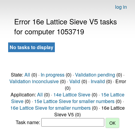
log in
Error 16e Lattice Sieve V5 tasks
for computer 1053719
No tasks to display
State:
All
(0) ·
In progress
(0) ·
Validation pending
(0) ·
Validation inconclusive
(0) ·
Valid
(0) ·
Invalid
(0) · Error
(0)
Application:
All
(0) ·
14e Lattice Sieve
(0) ·
15e Lattice
Sieve
(0) ·
15e Lattice Sieve for smaller numbers
(0) ·
16e Lattice Sieve for smaller numbers
(0) · 16e Lattice
Sieve V5 (0)
Task name: