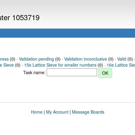
puter 1053719
gress
(0) ·
Validation pending
(0) ·
Validation inconclusive
(0) ·
Valid
(0) 
ce Sieve
(0) ·
15e Lattice Sieve for smaller numbers
(0) ·
16e Lattice Si
Task name:
Home
|
My Account
|
Message Boards