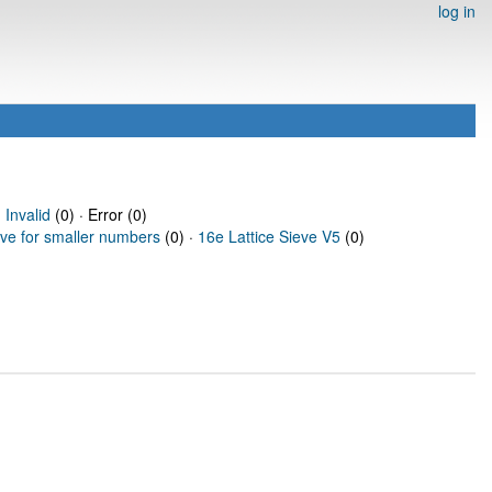
log in
·
Invalid
(0) · Error (0)
eve for smaller numbers
(0) ·
16e Lattice Sieve V5
(0)