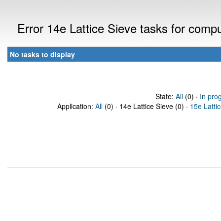
Error 14e Lattice Sieve tasks for com
No tasks to display
State:
All
(0) ·
In pro
Application:
All
(0) · 14e Lattice Sieve (0) ·
15e Latti