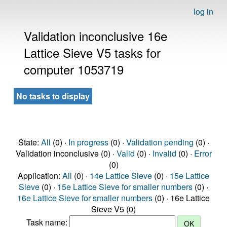
log in
Validation inconclusive 16e
Lattice Sieve V5 tasks for
computer 1053719
No tasks to display
State:
All
(0) ·
In progress
(0) ·
Validation pending
(0) ·
Validation inconclusive (0) ·
Valid
(0) ·
Invalid
(0) ·
Error
(0)
Application:
All
(0) ·
14e Lattice Sieve
(0) ·
15e Lattice
Sieve
(0) ·
15e Lattice Sieve for smaller numbers
(0) ·
16e Lattice Sieve for smaller numbers
(0) · 16e Lattice
Sieve V5 (0)
Task name: