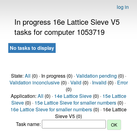
log in
In progress 16e Lattice Sieve V5
tasks for computer 1053719
No tasks to display
State:
All
(0) · In progress (0) ·
Validation pending
(0) ·
Validation inconclusive
(0) ·
Valid
(0) ·
Invalid
(0) ·
Error
(0)
Application:
All
(0) ·
14e Lattice Sieve
(0) ·
15e Lattice
Sieve
(0) ·
15e Lattice Sieve for smaller numbers
(0) ·
16e Lattice Sieve for smaller numbers
(0) · 16e Lattice
Sieve V5 (0)
Task name: