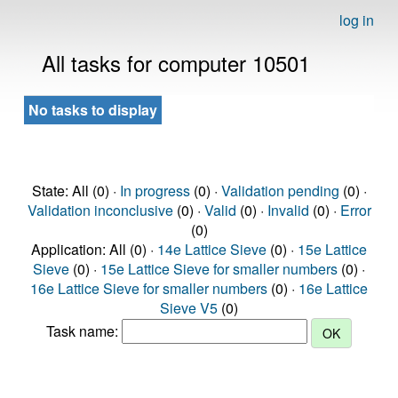
log in
All tasks for computer 10501
No tasks to display
State: All (0) ·
In progress
(0) ·
Validation pending
(0) ·
Validation inconclusive
(0) ·
Valid
(0) ·
Invalid
(0) ·
Error
(0)
Application: All (0) ·
14e Lattice Sieve
(0) ·
15e Lattice
Sieve
(0) ·
15e Lattice Sieve for smaller numbers
(0) ·
16e Lattice Sieve for smaller numbers
(0) ·
16e Lattice
Sieve V5
(0)
Task name: