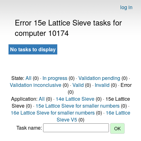
log in
Error 15e Lattice Sieve tasks for
computer 10174
No tasks to display
State:
All
(0) ·
In progress
(0) ·
Validation pending
(0) ·
Validation inconclusive
(0) ·
Valid
(0) ·
Invalid
(0) · Error
(0)
Application:
All
(0) ·
14e Lattice Sieve
(0) · 15e Lattice
Sieve (0) ·
15e Lattice Sieve for smaller numbers
(0) ·
16e Lattice Sieve for smaller numbers
(0) ·
16e Lattice
Sieve V5
(0)
Task name: